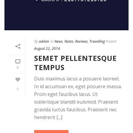
By
admin
In
News
,
Notes
,
Reviews
,
Travelling
Posted
August 22, 2014
SEMET PELLENTESQUE
TEMPUS
0
Duis maximus lacus a posuere laoreet.
In id accumsan ex, eget posuere massa.
0
Proin eget faucibus lacus. Ut
scelerisque blandit euismod. Praesent
gravida luctus faucibus. Praesent nec
hendrerit [...]