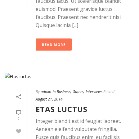
faucibus lacus. Ut scelerisque blandit
0
euismod. Praesent gravida luctus
faucibus. Praesent nec hendrerit nisi.
Quisque lacinia [...]
READ MORE
By
admin
In
Business
,
Games
,
Interviews
Posted
August 21, 2014
ETAS LUCTUS
0
Integer blandit est id feugiat laoreet.
Aenean eleifend vulputate fringilla.
Fusce quis faucibus enim, eu facilisis